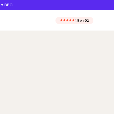
 la BBC
4,8 en G2
ostes de
ías ahorrar con Willo