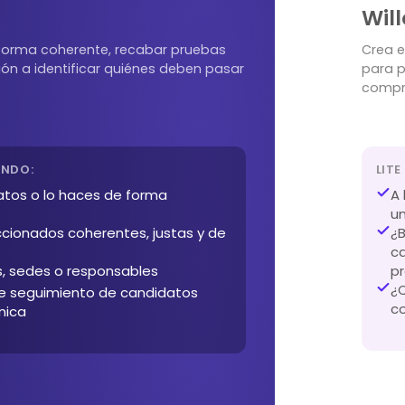
Will
e forma coherente, recabar pruebas
Crea e
ión a identificar quiénes deben pasar
para p
compro
ANDO:
LITE
atos o lo haces de forma
A 
u
ccionados coherentes, justas y de
¿B
ca
s, sedes o responsables
pr
¿Q
de seguimiento de candidatos
c
nica