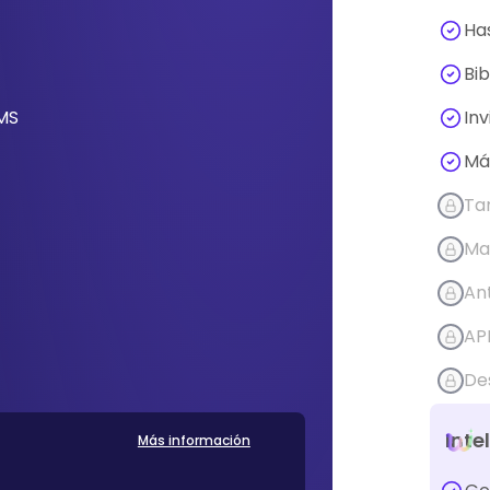
Has
Bib
SMS
Inv
Má
Ta
Ma
An
API
De
Inte
Más información