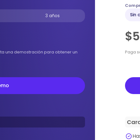
Compr
Sin 
3 años
$
cita una demostración para obtener un
Paga so
Empez
demo
Cara
Ha