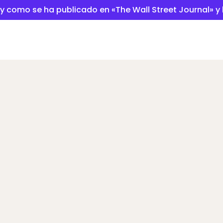
l y como se ha publicado en «The Wall Street Journal» y
dora de ahorro de c
contratación
illa calculadora para ver cuánto podr