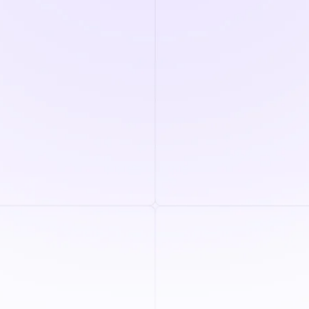
minutos
¿Cuál es el salario anual de tu reclutador?
£
Calcula tu tiempo de
contratación
¿Tiene preguntas sobre sus resultados?
Nuestro equipo puede analizar su cálculo
específico y mostrarle exactamente cómo
otras organizaciones similares optimizan el