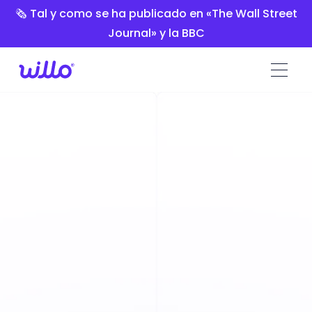
Please
🗞️ Tal y como se ha publicado en «The Wall Street
note:
Journal» y la BBC
This
website
includes
an
accessibility
system.
Calculadora gratuita del plazo
de contratación: Mida y optimice
sus plazos de contratación
Calcule exactamente cuánto tiempo le está
costando su actual proceso de selección y
descubra cuánto podría ahorrar con la selección
asíncrona de candidatos.