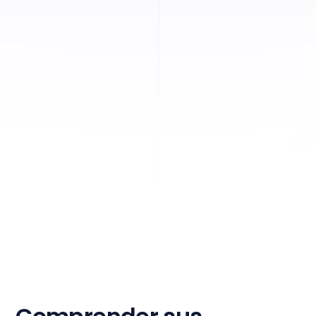
tiempo de contratación con Willo. Sin
compromiso.
Obtenga su demostración
personalizada →