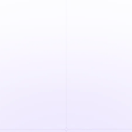
Calcule su tiempo de
contratación con nuestra
calculadora de tiempo de
selección.
Averigüe la eficacia de su
proceso de selección:
¿Cuántas solicitudes recibe al mes?
¿Cuántos candidatos examina realmente
al mes?