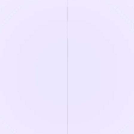
¿Cuántos candidatos pasan a la
siguiente fase cada mes?
¿Cuántas contrataciones realiza al mes?
¿Cuánto dura cada proyección?
minutos
¿Cuánto trabajo administrativo supone
cada pantalla?