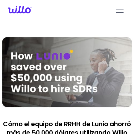
Please
note:
This
website
includes
an
accessibility
system.
Cómo el equipo de RRHH de Lunio ahorró
más de 50.000 dólares utilizando Willo