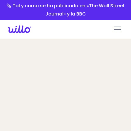
Please
🗞️ Tal y como se ha publicado en «The Wall Street
note:
Journal» y la BBC
This
website
includes
an
accessibility
system.
Spark Hire vs
Willo
Los responsables de contratación