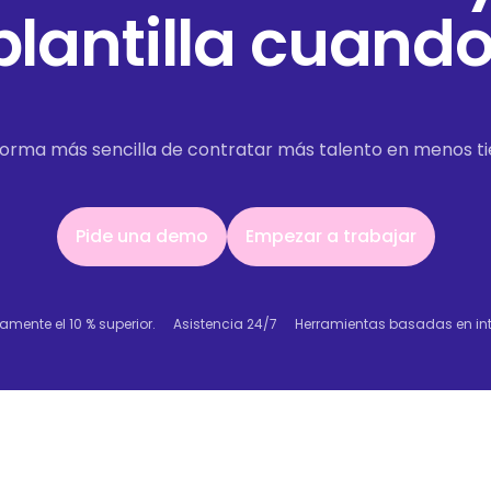
lantilla cuando 
 forma más sencilla de contratar más talento en menos t
Pide una demo
Empezar a trabajar
Pide una demo
Empezar a trabajar
amente el 10 % superior.
Asistencia 24/7
Herramientas basadas en intel