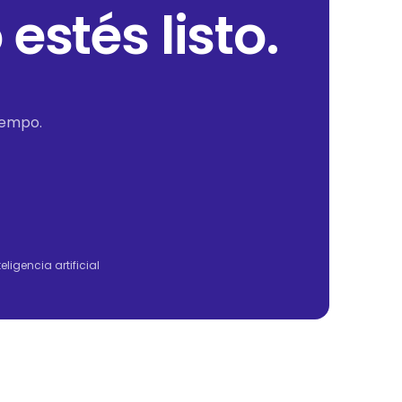
estés listo.
iempo.
igencia artificial