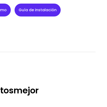
Guía de instalación
demo
Guía de instalación
tos
mejor