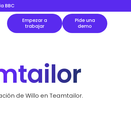
 la BBC
Empezar a trabajar
Pide una demo
Empezar a
Pide una
trabajar
demo
mtailor
ción de Willo en Teamtailor.