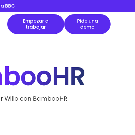
 la BBC
Empezar a trabajar
Pide una demo
Empezar a
Pide una
trabajar
demo
booHR
ar Willo con BambooHR