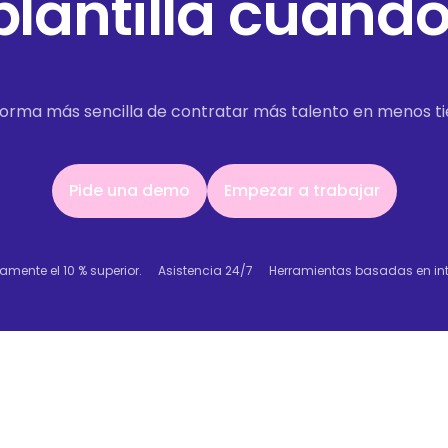
lantilla cuando 
 forma más sencilla de contratar más talento en menos t
Pide una demo
Empezar a trabajar
Pide una demo
Empezar a trabajar
amente el 10 % superior.
Asistencia 24/7
Herramientas basadas en intel