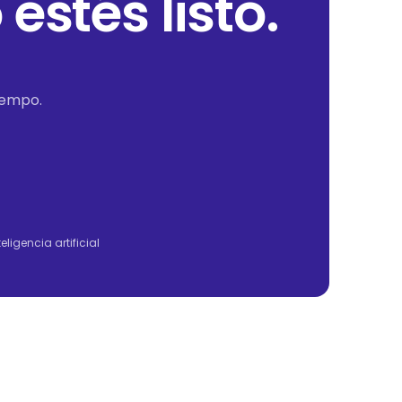
estés listo.
iempo.
igencia artificial