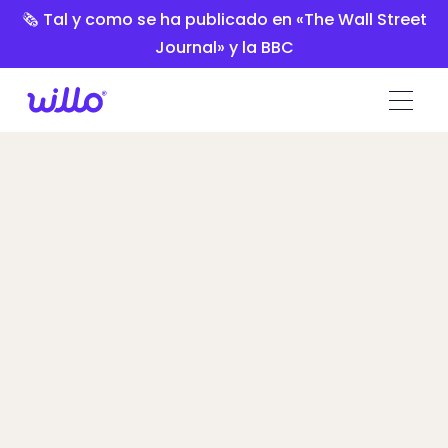
Please
🗞️ Tal y como se ha publicado en «The Wall Street
note:
Journal» y la BBC
This
website
includes
an
accessibility
system.
Talview vs
Willo
Talent Leaders se pasó a Willo por la