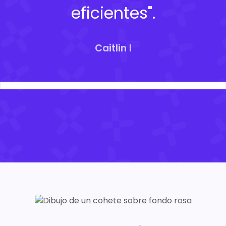
eficientes".
Caitlin I