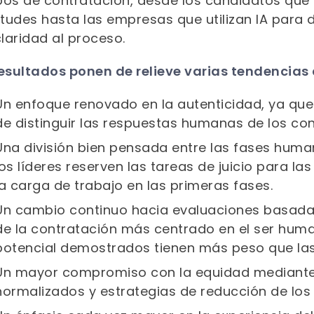
os de contratación, desde los candidatos que ut
itudes hasta las empresas que utilizan IA para d
claridad al proceso.
resultados ponen de relieve varias tendencias
Un enfoque renovado en la autenticidad, ya qu
de distinguir las respuestas humanas de los co
Una división bien pensada entre las fases huma
los líderes reserven las tareas de juicio para las 
la carga de trabajo en las primeras fases.
Un cambio continuo hacia evaluaciones basada
de la contratación más centrado en el ser human
potencial demostrados tienen más peso que las 
Un mayor compromiso con la equidad mediante e
normalizados y estrategias de reducción de los p