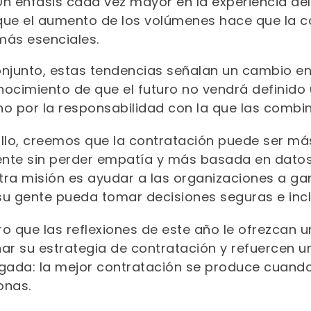
Un énfasis cada vez mayor en la experiencia d
que el aumento de los volúmenes hace que la c
más esenciales.
onjunto, estas tendencias señalan un cambio en 
nocimiento de que el futuro no vendrá definido
sino por la responsabilidad con la que las com
illo, creemos que la contratación puede ser má
ente sin perder empatía y más basada en datos s
tra misión es ayudar a las organizaciones a ga
su gente pueda tomar decisiones seguras e incl
o que las reflexiones de este año le ofrezcan u
ñar su estrategia de contratación y refuercen
igada: la mejor contratación se produce cuando
onas.