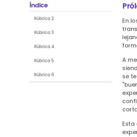
Índice
Pról
visual
disabilities
Rúbrica 2
who
En l
are
trans
Rúbrica 3
using
lejan
a
forma
Rúbrica 4
screen
reader;
A me
Rúbrica 5
Press
siend
Control-
Rúbrica 6
se t
F10
"bue
to
expe
open
conf
an
corta
accessibility
menu.
Esta
exper