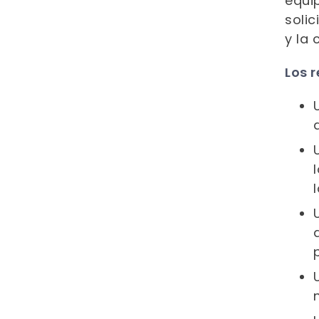
equip
solic
y la 
Los 