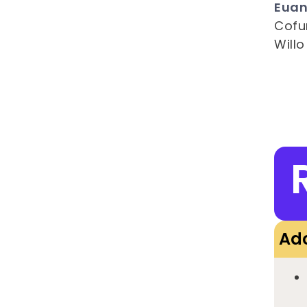
Eua
Cofu
Willo
Ado