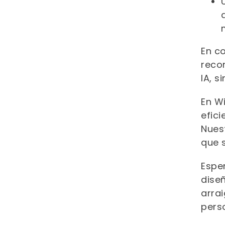
En c
reco
IA, 
En W
efici
Nues
que 
Esper
dise
arra
pers