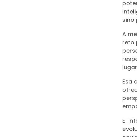
poten
intel
sino 
A me
reto
pers
resp
lugar
Esa c
ofre
pers
empa
El In
evol