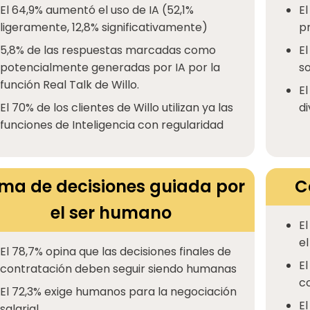
El 64,9% aumentó el uso de IA (52,1%
El
ligeramente, 12,8% significativamente)
p
5,8% de las respuestas marcadas como
El
potencialmente generadas por IA por la
so
función Real Talk de Willo.
E
El 70% de los clientes de Willo utilizan ya las
d
funciones de Inteligencia con regularidad
ma de decisiones guiada por
C
el ser humano
E
el
El 78,7% opina que las decisiones finales de
El
contratación deben seguir siendo humanas
c
El 72,3% exige humanos para la negociación
El
salarial