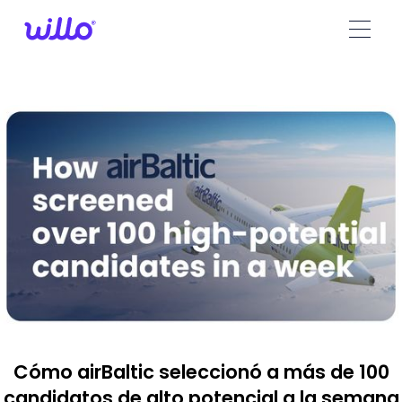
Please
note:
This
website
includes
an
accessibility
system.
Cómo airBaltic seleccionó a más de 100
candidatos de alto potencial a la semana